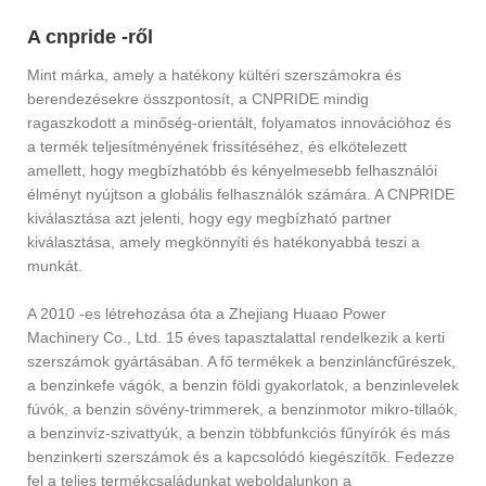
A cnpride -ről
Mint márka, amely a hatékony kültéri szerszámokra és
berendezésekre összpontosít, a CNPRIDE mindig
ragaszkodott a minőség-orientált, folyamatos innovációhoz és
a termék teljesítményének frissítéséhez, és elkötelezett
amellett, hogy megbízhatóbb és kényelmesebb felhasználói
élményt nyújtson a globális felhasználók számára. A CNPRIDE
kiválasztása azt jelenti, hogy egy megbízható partner
kiválasztása, amely megkönnyíti és hatékonyabbá teszi a
munkát.
A 2010 -es létrehozása óta a Zhejiang Huaao Power
Machinery Co., Ltd. 15 éves tapasztalattal rendelkezik a kerti
szerszámok gyártásában. A fő termékek a benzinláncfűrészek,
a benzinkefe vágók, a benzin földi gyakorlatok, a benzinlevelek
fúvók, a benzin sövény-trimmerek, a benzinmotor mikro-tillaók,
a benzinvíz-szivattyúk, a benzin többfunkciós fűnyírók és más
benzinkerti szerszámok és a kapcsolódó kiegészítők. Fedezze
fel a teljes termékcsaládunkat weboldalunkon a