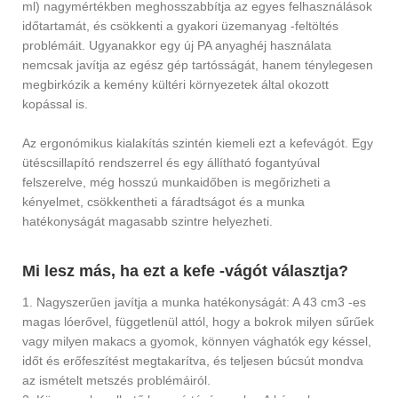
ml) nagymértékben meghosszabbítja az egyes felhasználások
időtartamát, és csökkenti a gyakori üzemanyag -feltöltés
problémáit. Ugyanakkor egy új PA anyaghéj használata
nemcsak javítja az egész gép tartósságát, hanem ténylegesen
megbirkózik a kemény kültéri környezetek által okozott
kopással is.
Az ergonómikus kialakítás szintén kiemeli ezt a kefevágót. Egy
ütéscsillapító rendszerrel és egy állítható fogantyúval
felszerelve, még hosszú munkaidőben is megőrizheti a
kényelmet, csökkentheti a fáradtságot és a munka
hatékonyságát magasabb szintre helyezheti.
Mi lesz más, ha ezt a kefe -vágót választja?
1. Nagyszerűen javítja a munka hatékonyságát: A 43 cm3 -es
magas lóerővel, függetlenül attól, hogy a bokrok milyen sűrűek
vagy milyen makacs a gyomok, könnyen vághatók egy késsel,
időt és erőfeszítést megtakarítva, és teljesen búcsút mondva
az ismételt metszés problémáiról.