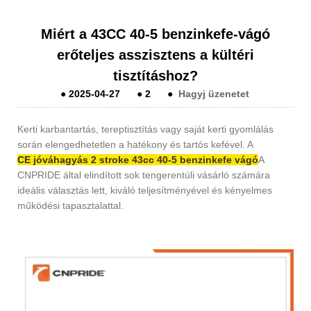
Miért a 43CC 40-5 benzinkefe-vágó
erőteljes asszisztens a kültéri
tisztításhoz?
●
2025-04-27
●
2
●
Hagyj üzenetet
Kerti karbantartás, tereptisztítás vagy saját kerti gyomlálás
során elengedhetetlen a hatékony és tartós kefével. A
CE jóváhagyás 2 stroke 43cc 40-5 benzinkefe vágó
A
CNPRIDE által elindított sok tengerentúli vásárló számára
ideális választás lett, kiváló teljesítményével és kényelmes
működési tapasztalattal.