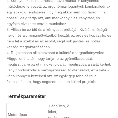
2. Könnyen kezelhető hosszú távú munka: A kényelmes
működésre tervezett, az ergonómiai fogantyúk kombinálódnak
egy sokkoló rendszerrel, így még akkor sem fog fáradni, ha
hosszú ideig tartja azt, ami megkönnyíti az irányítást, és
egyfajta élvezetet teszi a munkához.
3. Állítsa be az idő és a környezet próbáját: Kiváló minőségű
nejlon és alumíniumötvözetből készül, ez erős és kopásálló, és
nem fél a széltől és az esőtől, segít sok javítási és pótlási
költség megtakarításában.
4. Rugalmasan alkalmazható a különféle forgatókönyvekre:
Függetlenül attól, hogy tartja -e az gyümölcsös utat,
megtisztítja -e az út mindkét oldalát, megtisztítja a saját kertjét,
vagy gondoskodik a mezőgazdasági földterületről, ez a kefe -
vágó könnyen kezelheti azt. Az egyik gép több célra is
felhasználható, hogy segítsen minden kültéri projektben.
Termékparaméter
Léghűtés, 2
löket,
Motor típus
egyhengeres