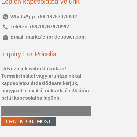
Lépjen kapcsolatba velünk
Tel:
+86-18767970992
Telefon:
+86-18767970992
Email:
mark@cnpridepower.com
Inquiry For Pricelist
Üdvözöljük weboldalunkon!
Termékeinkkel vagy áruházainkkal
kapcsolatos érdeklődésre kérjük,
hagyja el e -mailjét nekünk, és 24 órán
belül kapcsolatba lépünk.