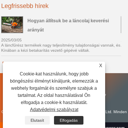
Legfrissebb hírek
Hogyan állítsuk be a láncolaj keverési
arányát
2025/03/05
202
s
A láncfűrész termékek nagy teljesítmény tulajdonságai vannak, és
A l
Kínában a kézi betakarítás vezető gépévé váltak.
Kín
X
Cookie-kat használunk, hogy jobb
böngészési élményt kínáljunk, elemezzük a
webhely forgalmát és személyre szabjuk a
Linkek
Sitemap
RSS
XML
Privacy Policy
tartalmat. Az oldal használatával Ön
elfogadja a cookie-k használatát.
Adatvédelmi szabályzat
Copyright © 2025 Zhejiang Huaao Power Machinery Co., Ltd. Minden
jog fenntartva.
Elutasít
Elfogadás
+86-18767970992
mark@cnpridepower.com