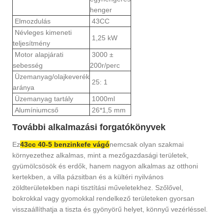
henger
Elmozdulás
43CC
Névleges kimeneti
1,25 kW
teljesítmény
Motor alapjárati
3000 ±
sebesség
200r/perc
Üzemanyag/olajkeverék
25: 1
aránya
Üzemanyag tartály
1000ml
Alumíniumcső
26*1,5 mm
További alkalmazási forgatókönyvek
Ez
43cc 40-5 benzinkefe vágó
nemcsak olyan szakmai
környezethez alkalmas, mint a mezőgazdasági területek,
gyümölcsösök és erdők, hanem nagyon alkalmas az otthoni
kertekben, a villa pázsitban és a kültéri nyilvános
zöldterületekben napi tisztítási műveletekhez. Szőlővel,
bokrokkal vagy gyomokkal rendelkező területeken gyorsan
visszaállíthatja a tiszta és gyönyörű helyet, könnyű vezérléssel.