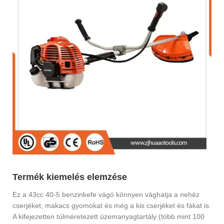
Termék kiemelés elemzése
Ez a 43cc 40-5 benzinkefe vágó könnyen vághatja a nehéz
cserjéket, makacs gyomokat és még a kis cserjéket és fákat is.
A kifejezetten túlméretezett üzemanyagtartály (több mint 100