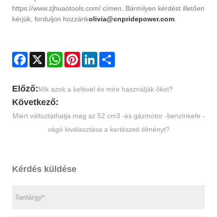
https://www.zjhuaotools.com/ címen. Bármilyen kérdést illetően
kérjük, forduljon hozzánk
olivia@cnpridepower.com
.
Facebook
X
WhatsApp
Pinterest
LinkedIn
Share
Előző:
Mik azok a kefével és mire használják őket?
Következő:
Miért változtathatja meg az 52 cm3 -es gázmotor -benzinkefe -
vágó kiválasztása a kertészeti élményt?
Kérdés küldése